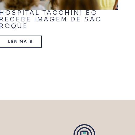
HOSPITAL TACCHINI BG
DI
RECEBE IMAGEM DE SÃO
B
ROQUE
B
LER MAIS